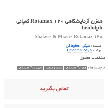
همزن آزمایشگاهی Rotamax 120 کمپانی
heidolph
Shakers & Mixers Rotamax 120
دسته :
شیکر | مخلوط کن
برند :
شرکت Heidolph
مشخصات محصول
برچسب ها :
همزن آزمایشگاهی
شیکر و میکسر
تجهیزات آزمایشگاهی
تماس بگیرید