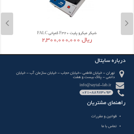
شیکر میکرو پلیت F320 کمپانی FALC
شیکر
2,300,000,000 ریال
درباره سایتال
تهران - خیابان فاطمی -خیابان حجاب - خیابان سازمان آب - خیابان
دائمی - پلاک بیست و هفت
info@saytal-lab.ir
021-88973093
راهنمای مشتریان
قوانین و مقررات
تماس با ما