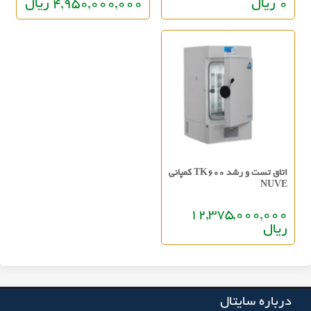
0 ریال
4,950,000,000 ریال
اتاق تست و رشد TK600 کمپانی
NUVE
12,375,000,000
ریال
درباره سایتال