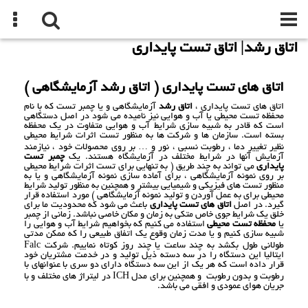
اتاق رشد| اتاق تست پایداری
اتاق های تست پایداری ( اتاق رشد آزمایشگاهی )
اتاق های تست پایداری ،
اتاق رشد
آزمایشگاهی و یا چمبر تست که با نام
محفظه تست محیطی یا آب و هوایی نیز نامیده می شود در اصل دستگاهی
است که قادر به شبیه سازی شرایط آب و هوایی متفاوت در یک محفظه
بسته است. سازمان ها و شرکت ها به منظور تست اثرات شرایط محیطی
نظیر تغییر دما ، رطوبت نسبی ، نور و … بر روی محصولات خود ، نیازمند
آزمایش آنها در شرایط مختلف در آزمایشگاه هستند. یک
چمبر تست
پایداری
می تواند به چند طریق ( به تنهایی برای تست اثرات شرایط محیطی
بر روی نمونه آزمایشگاهی ، برای آماده سازی نمونه آزمایشگاهی و یا به
منظور تست های فیزیکی و شیمیایی بیشتر و همچنین به منظور تولید شرایط
محیطی برای به عمل آوردن و تولید نمونه آزمایشگاهی ) مورد استفاده قرار
گیرد. در اصل
اتاق های تست پایداری
باعث می شود که محدودیت ما برای
خلق یک شرایط جوی خاص متکی به زمان و مکان خاصی نباشد. زمانی از چمبر
یا
محفظه تست محیطی
استفاده می کنیم که بخواهیم شرایط آب و هوایی را
شبیه سازی کنیم و یا مدت زمان وقوع یک اتفاق طبیعی را که ممکن مدتی
طولانی طول بکشد به چند ساعت یا چند روز کوتاه نماییم. شرکت Falc
ایتالیا این دستگاه را در سه دسته ذيل تولید و در خدمت مشتریان خود
قرار داده است که هر یک از این سه دستگاه دارای دو سری با عنوانهای با
رطوبت و بدون رطوبت و همچنین برای مدل ICH در لیتراژ های مختلف و با
جریان هوای عمودی و افقی می باشد.