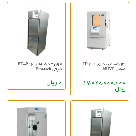
اتاق تست پایداری ID 301
اتاق رشد گیاهان FT-P960
کمپانی NUVE
کمپانی Finetech
17,028,000,000
0 ریال
ریال