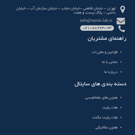
تهران - خیابان فاطمی -خیابان حجاب - خیابان سازمان آب - خیابان
دائمی - پلاک بیست و هفت
info@saytal-lab.ir
021-88973093
راهنمای مشتریان
قوانین و مقررات
تماس با ما
درباره ما
دسته بندی های سایتال
همزن های مغناطیسی
هات پلیت
هات پلیت مگنت
همزن مکانیکی