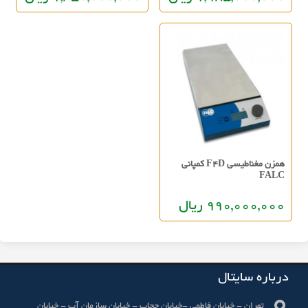
همزن مغناطیسی F4D کمپانی
FALC
990,000,000 ریال
درباره سایتال
تهران - خیابان فاطمی -خیابان حجاب - خیابان سازمان آب - خیابان