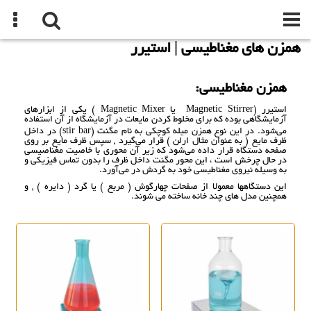
همزن های مغناطیسی | استیرر
همزن مغناطیسی:
استیرر (Magnetic Stirrer یا Magnetic Mixer ) یکی از ابزارهای
آزمایشگاهی بوده که برای مخلوط کردن مایعات در آزمایشگاه از آن استفاده
می‌شود. در این نوع همزن میله کوچکی به نام مگنت (stir bar) در داخل
ظرف مایع ( به عنوان مثال ارلن ) قرار می‌گیرد , سپس ظرف مایع بر روی
صفحه دستگاه قرار داده می‌شود که زیر آن محوری با خاصیت مغناصیسی
در حال چرخش است ، این محور مگنت داخل ظرف را بدون تماس فیزیکی و
به وسیله نیروی مغناطیسی خود به گردش در می‌آورد.
این دستگاهها معمولا از صفحات چهارگوش ( مربع ) یا گرد ( دایره ) , و
همچنین مدل های چند خانه ساخته می شوند.