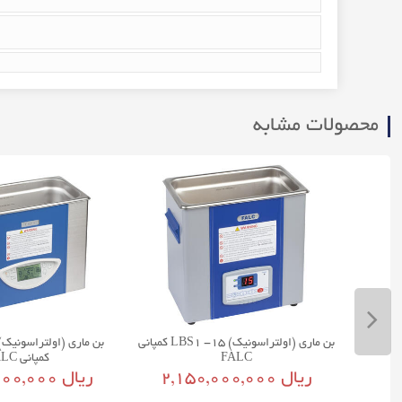
محصولات مشابه
بن ماری (حمام آب گردشی) یخچال دار FT-
بن ماری (اولتراسونیک) LBS1 -15 کمپانی
FALC
کمپانی FALC
2,150,000,000 ریال
4,400,000,000 ریال