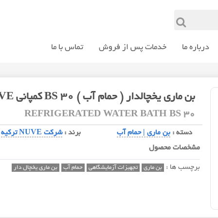
درباره ما
خدمات پس از فروش
تماس با ما
بن ماری يخچالدار ( حمام آب ) 30 BS کمپانی NUVE
REFRIGERATED WATER BATH BS 30
دسته :
بن ماری | حمام آب
برند :
شرکت NUVE ترکیه
مشخصات محصول
برچسب ها :
بن ماری
تجهیزات آزمایشگاهی
حمام آب
بن ماری يخچال دار