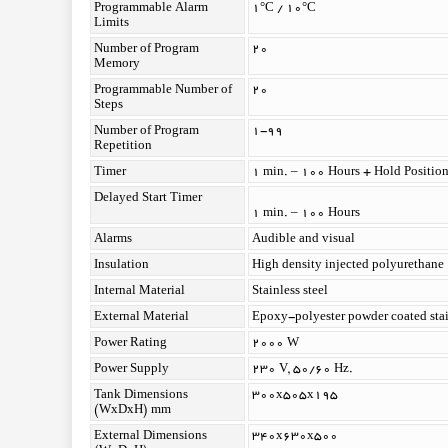
Programmable Alarm
1°C / 10°C
Limits
Number of Program
20
Memory
Programmable Number of
20
Steps
Number of Program
1-99
Repetition
Timer
1 min. – 100 Hours + Hold Positio
Delayed Start Timer
1 min. – 100 Hours
Alarms
Audible and visual
Insulation
High density injected polyurethane
Internal Material
Stainless steel
External Material
Epoxy-polyester powder coated stain
Power Rating
2000 W
Power Supply
230 V, 50/60 Hz.
Tank Dimensions
300x505x195
(WxDxH) mm
External Dimensions
340x630x500