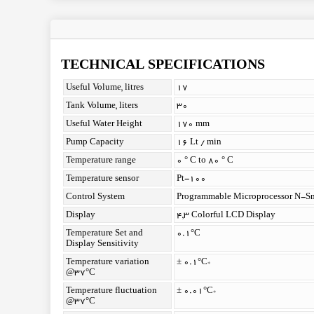
TECHNICAL SPECIFICATIONS
Useful Volume, litres
17
Tank Volume, liters
30
Useful Water Height
170 mm
Pump Capacity
16 Lt / min
Temperature range
0 ° C to 80 ° C
Temperature sensor
Pt-100
Control System
Programmable Microprocessor N-S
Display
4,3 Colorful LCD Display
Temperature Set and
0.1°C
Display Sensitivity
Temperature variation
± 0.1°C*
@37°C
Temperature fluctuation
± 0.01°C*
@37°C