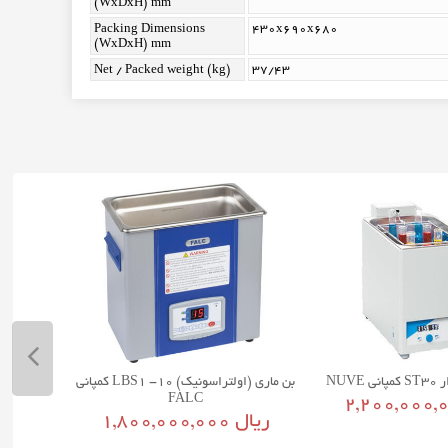
(WxDxH) mm
Packing Dimensions
430x690x680
(WxDxH) mm
Net / Packed weight (kg)
37/43
NUV
بن ماری (اولتراسونیک) LBS1 -10 کمپانی
FALC
1,800,000,000 ریال
1,900,800,000 