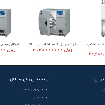
اتوکلاو ایستاده دو درب NC150D کمپانی
اتوکلاو رومیزی NC23 B کمپانی NUVE
اتوکلاو رومیزی NC32S کمپانی NUVE
4,730,000,000 ریال
5,390,000,000 ریال
تریان
دسته بندی های سایتال
قررات
همزن های مغناطیسی
هات پلیت