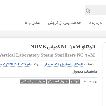
درباره ما
خدمات پس از فروش
تماس با ما
اتوکلاو NC90M کمپانی NUVE
Vertical Laboratory Steam Sterilizers NC 90M
دسته :
اتوکلاو | استریل کننده بخار
برند :
شرکت NUVE ترکیه
مشخصات محصول
برچسب ها :
اتوکلاو
استریل کننده بخار
تجهیزات آزمایشگاهی