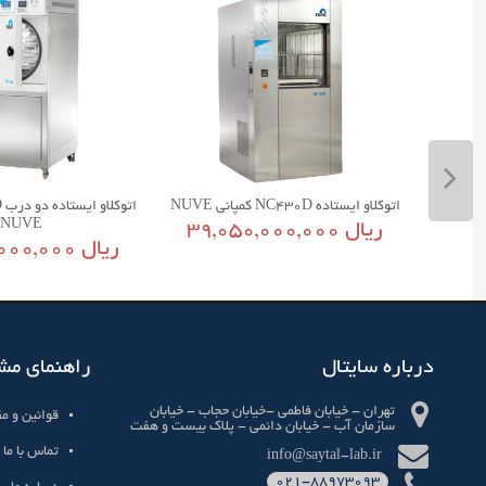
اتوکلاو ایستاده NC430D کمپانی NUVE
NUVE
39,050,000,000 ریال
20,680,000,000 ریال
درباره سایتال
راهنمای مش
تهران - خیابان فاطمی -خیابان حجاب - خیابان
قوانین و م
سازمان آب - خیابان دائمی - پلاک بیست و هفت
تماس با ما
info@saytal-lab.ir
021-88973093