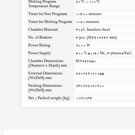
Melting Program
60°C - 100°C
Temperature Range
Timer for Free Programs
1-300 minutes
Timer for Melting Program
1-60 minutes
Chamber Material
316L Stainless Steel
No. of Baskets
3 pcs. (Ø 360x242 mm)
Power Rating
7000 W
Power Supply
400 V 50/60 Hz., 3 phases+N+G
Chamber Dimensions
Ø 396x750
(Diameter x Depth) mm
External Dimensions
670x620x1055
(WxDxH) mm
Packing Dimensions
730x760x1200
(WxDxH) mm
Net / Packed weight (kg)
113/134