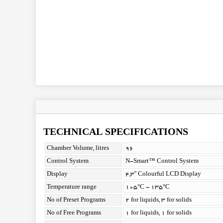
TECHNICAL SPECIFICATIONS
Chamber Volume, litres
96
Control System
N-Smart™ Control System
Display
4,3'' Colourful LCD Display
Temperature range
105°C - 135°C
No of Preset Programs
2 for liquids, 3 for solids
No of Free Programs
1 for liquids, 1 for solids