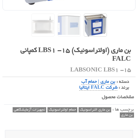
بن ماری (اولتراسونیک) LBS1 -15 کمپانی
FALC
LABSONIC LBS1 -15
دسته :
بن ماری | حمام آب
برند :
شرکت FALC ایتالیا
مشخصات محصول
برچسب ها :
بن ماری التراسونیک
حمام اولتراسونيک
تجهیزات آزمایشگاهی
بن ماری